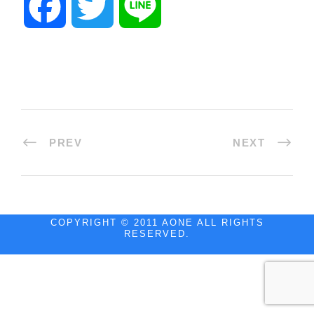
F
T
L
a
w
i
c
i
n
e
t
e
PREV
NEXT
b
t
o
e
COPYRIGHT © 2011 AONE ALL RIGHTS
RESERVED.
o
r
k