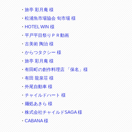
・
旅亭 彩月庵 様
・
松浦魚市場協会 旬市場 様
・
HOTEL WIN 様
・
平戸平目祭りＰＲ動画
・
古美術 陶治 様
・
からつタクシー 様
・
旅亭 彩月庵 様
・
有田町の創作料理店 「保名」様
・
有田 龍泉荘 様
・
外尾自動車 様
・
チャイルドハート 様
・
麺処あきら 様
・
株式会社チャイルドSAGA 様
・
CABANA 様